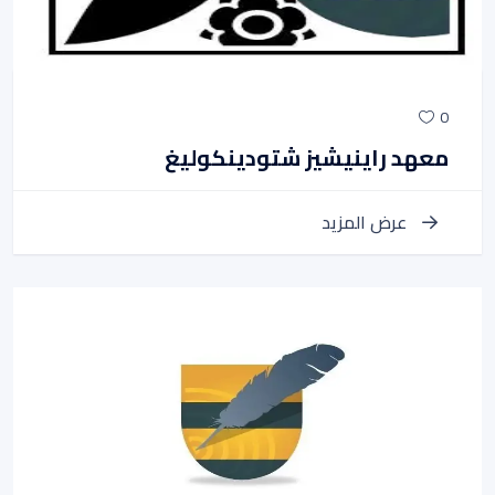
0
معهد راينيشيز شتودينكوليغ
عرض المزيد